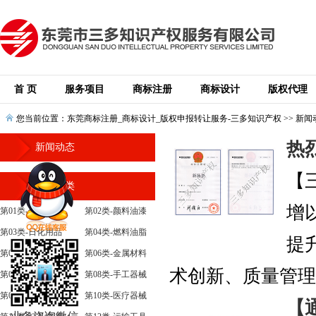
首 页
服务项目
商标注册
商标设计
版权代理
您当前位置：
东莞商标注册_商标设计_版权申报转让服务-三多知识产权
>>
新闻
热
新闻动态
【
商标分类
增
第01类-化学原料
第02类-颜料油漆
第03类-日化用品
第04类-燃料油脂
提
第05类-医药
第06类-金属材料
术创新、质量管理和
第07类-机械设备
第08类-手工器械
第09类-科学仪器
第10类-医疗器械
【