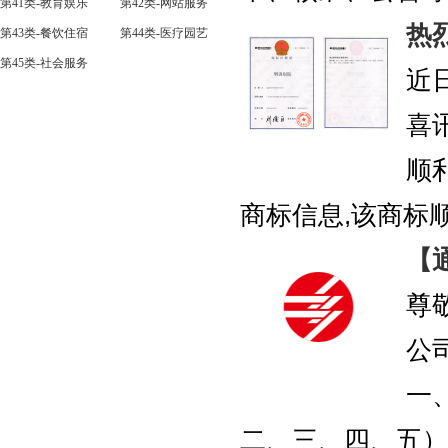
第41类-教育娱乐
第42类-网站服务
热
第43类-餐饮住宿
第44类-医疗园艺
第45类-社会服务
近
喜
顺
商标信息,该商标顺利
【
尊
公
一
二、三、四、五）放