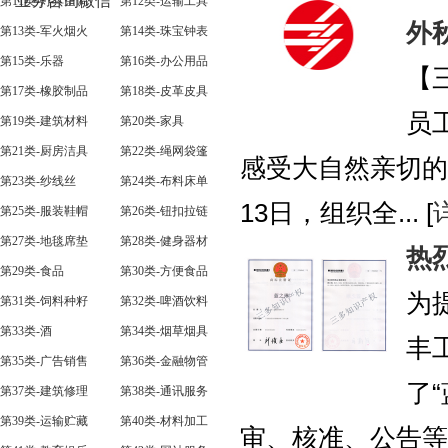
业务咨询微信
第11类-灯具空调
第12类-运输工具
外
第13类-军火烟火
第14类-珠宝钟表
第15类-乐器
第16类-办公用品
【
第17类-橡胶制品
第18类-皮革皮具
员
第19类-建筑材料
第20类-家具
第21类-厨房洁具
第22类-绳网袋篷
感受大自然亲切的
第23类-纱线丝
第24类-布料床单
13日，组织全... [
第25类-服装鞋帽
第26类-钮扣拉链
第27类-地毯席垫
第28类-健身器材
热
第29类-食品
第30类-方便食品
为
第31类-饲料种籽
第32类-啤酒饮料
第33类-酒
第34类-烟草烟具
丰
第35类-广告销售
第36类-金融物管
了
第37类-建筑修理
第38类-通讯服务
第39类-运输贮藏
第40类-材料加工
审、核准、公告等程序